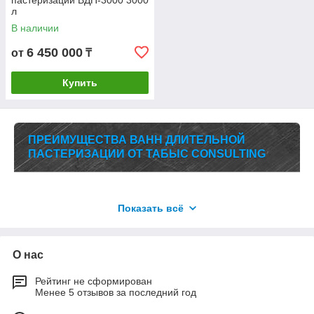
пастеризации ВДП-3000 3000
л
В наличии
6 450 000
от
₸
Купить
ПРЕИМУЩЕСТВА ВАНН ДЛИТЕЛЬНОЙ
ПАСТЕРИЗАЦИИ ОТ ТАБЫС CONSULTING
Показать всё
Высокая производительность
О нас
Наши ВДП обеспечивают точный контроль
Рейтинг не сформирован
температуры, что позволяет достичь равномерной
Менее 5 отзывов за последний год
пастеризации молока без перегрева. Это
способствует сохранению качества продукции и