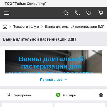
ТОО "Табыс Consulting"
Товары и услуги
Ванна длительной пастеризации ВДП
Ванна длительной пастеризации ВДП
Ванны длительной
пастеризации для
молочного производства
Показать всё
Современное оборудование для
нагрева и охлаждения молока по
Сортировка
0
Фильтры
доступной цене