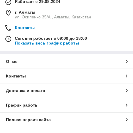
Работает с 29.08.2024
соответствию санитарным требованиям.
г. Алматы
ул. Осипенко 35/А , Алматы, Казахстан
Контакты
Сегодня работает с 09:00 до 18:00
Показать весь график работы
Прочные материалы
Ванны изготавливаются из нержавеющей стали
О нас
высокого качества, что обеспечивает устойчивость к
коррозии и длительный срок службы. Даже при
интенсивной эксплуатации оборудование сохраняет
Контакты
свои свойства.
Доставка и оплата
График работы
Полная версия сайта
Энергоэффективность
Оборудование спроектировано таким образом,