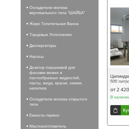
Охладители молока
вертикального типа "ШАЙБА"
Жиро Топительная Ванна
Торцевые Уплотнения
Диспергаторы
Насосы
Дозатор поршневой для
фасовки вязких и
Цилиндро
пастообразных жидкостей,
500 литр
пасты, меда, краски, химии,
напитков
от 2 420
В наличи
Охладители молока открытого
типа
Ку
Емкость-термос
Маслоизготовитель