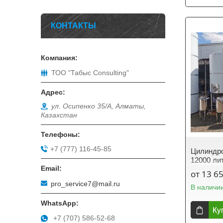
КОНТАКТЫ
ТОО "Табыс Consulting"
ул. Осипенко 35/А, Алматы,
Казахстан
+7 (777) 116-45-85
Цилиндро
12000 ли
от 13 6
pro_service7@mail.ru
В наличи
Ку
+7 (707) 586-52-68