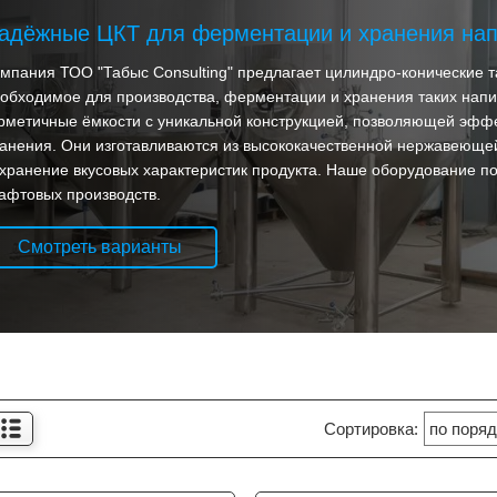
адёжные ЦКТ для ферментации и хранения напи
мпания ТОО "Табыс Consulting" предлагает цилиндро-конические 
обходимое для производства, ферментации и хранения таких напит
рметичные ёмкости с уникальной конструкцией, позволяющей эфф
анения. Они изготавливаются из высококачественной нержавеющей 
хранение вкусовых характеристик продукта. Наше оборудование под
афтовых производств.
Смотреть варианты