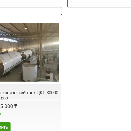
-конический танк ЦКТ-30000
тров
85 000 ₸
и
пить