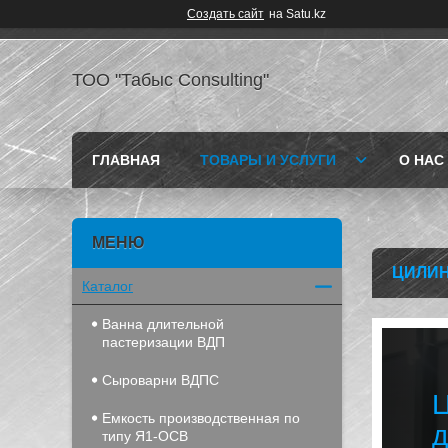
Создать сайт
на Satu.kz
ТОО "Табыс Consulting"
ГЛАВНАЯ
ТОВАРЫ И УСЛУГИ
О НАС
ЦИЛИН
Каталог
Ванна длительной
пастеризации ВДП
Сыроварни ВДПС
Ц
Емкость производственная по
д
типу Я1-ОСВ