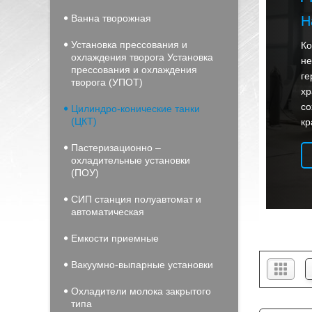
Ванна творожная
Н
Установка прессования и
Ко
охлаждения творога Установка
не
прессования и охлаждения
ге
творога (УПОТ)
хр
со
Цилиндро-конические танки
(ЦКТ)
кр
Пастеризационно –
охладительные установки
(ПОУ)
СИП станция полуавтомат и
автоматическая
Емкости приемные
Вакуумно-выпарные установки
Охладители молока закрытого
типа