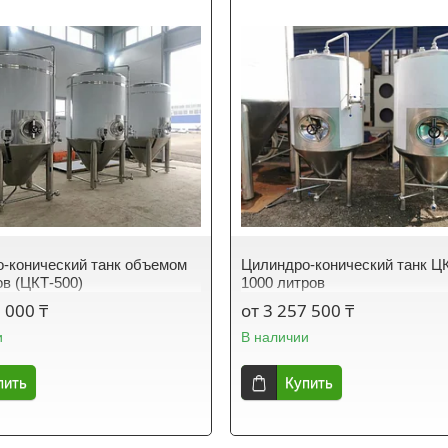
-конический танк объемом
Цилиндро-конический танк Ц
ов (ЦКТ-500)
1000 литров
 000 ₸
от 3 257 500 ₸
и
В наличии
пить
Купить