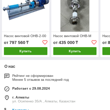
Насос винтовой ОНВ-2-00
Насос винтовой ОНВ-М
Насо
797 560
435 000
от
₸
от
₸
от
Купить
Купить
О нас
Рейтинг не сформирован
Менее 5 отзывов за последний год
Работает с 29.08.2024
г. Алматы
ул. Осипенко 35/А , Алматы, Казахстан