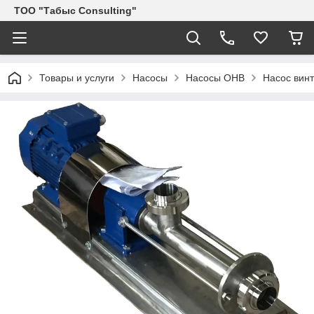
ТОО "Табыс Consulting"
Товары и услуги
Насосы
Насосы ОНВ
Насос вин