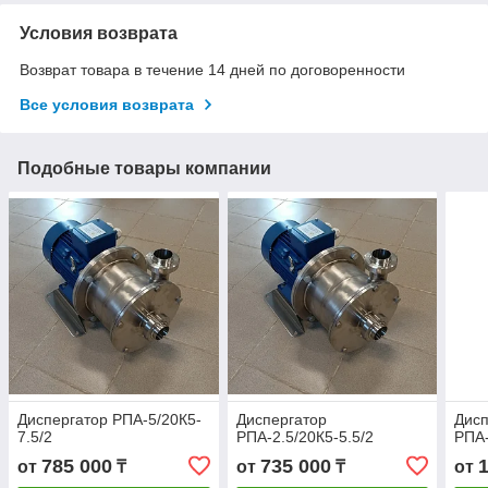
Условия возврата
Возврат товара в течение 14 дней по договоренности
Все условия возврата
Подобные товары компании
Диспергатор РПА-5/20К5-
Диспергатор
Дисп
7.5/2
РПА-2.5/20К5-5.5/2
РПА-
785 000
735 000
от
₸
от
₸
от