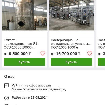
Емкость
Пастеризационно-
Паст
производственная Я1-
охладительная установка
охла
ОСВ-10000 10000 л
ПОУ-1000 1000 л
ПОУ-
9 500 000
16 700 000
от
₸
от
₸
от
Купить
Купить
О нас
Рейтинг не сформирован
Менее 5 отзывов за последний год
Работает с 29.08.2024