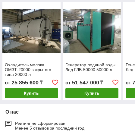
Охладитель молока
Генератор ледяной воды
Гене
ОМЗТ-20000 закрытого
Лед ГЛВ-50000 50000 л
Лед 
типа 20000 л
25 855 600
51 547 000
от
₸
от
₸
от
Купить
Купить
О нас
Рейтинг не сформирован
Менее 5 отзывов за последний год