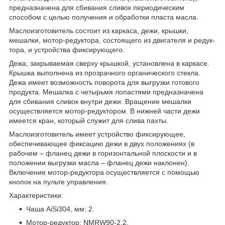
предназначена для сбивания сливок периодическим
способом с це­лью получения и обработки пласта масла.
Маслоизготовитель состоит из карка­са, дежи, крышки,
мешалки, мотор-редуктора, состоящего из двигателя и редук­
тора, и устройства фиксирующего.
Дежа, закрывае­мая сверху крышкой, установлена в каркасе.
Крышка выполнена из прозрачного органического стекла.
Дежа имеет возможность поворота для выгрузки готового
продукта. Мешал­ка с четырьмя лопастями предназначена
для сбивания сливок внутри дежи. Враще­ние мешалки
осуществляется мотор-редуктором. В нижней части дежи
имеется кран, который служит для слива пахты.
Маслоизготовитель имеет устройство фиксирующее,
обеспечивающее фик­сацию дежи в двух положениях (в
рабочем – фланец дежи в горизонтальной плоскости и в
положении выгрузки масла – фланец дежи наклонен).
Включение мотор-­редуктора осуществляется с помощью
кнопок на пульте управления.
Характеристики:
Чаша AiSi304, мм: 2.
Мотор-редуктор: NMRW90-2.2.