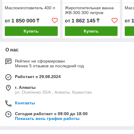
Маслоизготовитель 400 л
Жиротопительная ванна
Масл
ЖВ-300 300 литров
1 850 000
1 862 145
от
₸
от
₸
от
Купить
Купить
О нас
Рейтинг не сформирован
Менее 5 отзывов за последний год
Работает с 29.08.2024
г. Алматы
ул. Осипенко 35/А , Алматы, Казахстан
Контакты
Сегодня работает с 09:00 до 18:00
Показать весь график работы