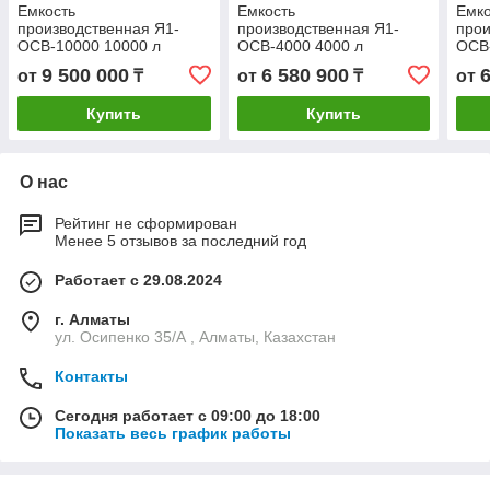
Емкость
Емкость
Емко
производственная Я1-
производственная Я1-
прои
ОСВ-10000 10000 л
ОСВ-4000 4000 л
ОСВ-
9 500 000
6 580 900
от
₸
от
₸
от
Купить
Купить
О нас
Рейтинг не сформирован
Менее 5 отзывов за последний год
Работает с 29.08.2024
г. Алматы
ул. Осипенко 35/А , Алматы, Казахстан
Контакты
Сегодня работает с 09:00 до 18:00
Показать весь график работы