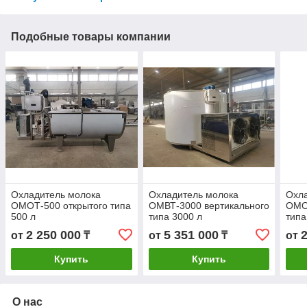
Подобные товары компании
Охладитель молока
Охладитель молока
Охл
ОМОТ-500 открытого типа
ОМВТ-3000 вертикального
ОМО
500 л
типа 3000 л
типа
2 250 000
5 351 000
от
₸
от
₸
от
Купить
Купить
О нас