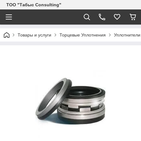
ТОО "Табыс Consulting"
Товары и услуги
Торцевые Уплотнения
Уплотнители