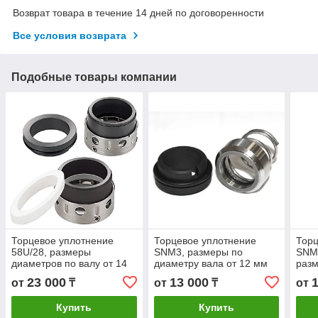
Возврат товара в течение 14 дней по договоренности
Все условия возврата
Подобные товары компании
Торцевое уплотнение
Торцевое уплотнение
Торц
58U/28, размеры
SNM3, размеры по
SNMG
диаметров по валу от 14
диаметру вала от 12 мм
разм
мм до 100 мм
до 40 мм
вала
23 000
13 000
от
₸
от
₸
от
Купить
Купить