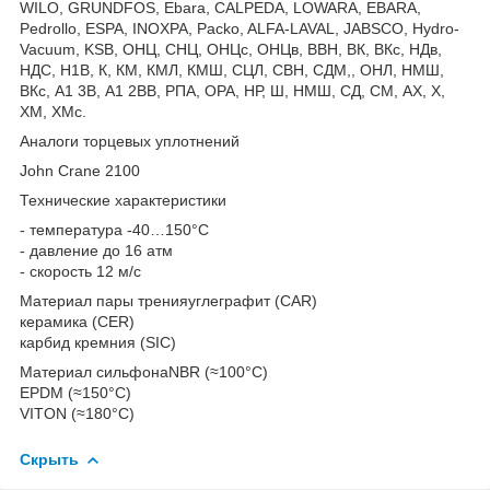
WILO, GRUNDFOS, Ebara, CALPEDA, LOWARA, EBARA,
Pedrollo, ESPA, INOXPA, Packo, ALFA-LAVAL, JABSCO, Hydro-
Vacuum, KSB, ОНЦ, СНЦ, ОНЦс, ОНЦв, ВВН, ВК, ВКс, НДв,
НДС, Н1В, К, КМ, КМЛ, КМШ, СЦЛ, СВН, СДМ,, ОНЛ, НМШ,
ВКс, А1 3В, А1 2ВВ, РПА, ОРА, НР, Ш, НМШ, СД, СМ, АХ, Х,
ХМ, ХМс.
Аналоги торцевых уплотнений
John Crane 2100
Технические характеристики
- температура -40…150°С
- давление до 16 атм
- скорость 12 м/с
Материал пары тренияуглеграфит (CAR)
керамика (CER)
карбид кремния (SIC)
Материал сильфонаNBR (≈100°С)
EPDM (≈150°С)
VITON (≈180°С)
Скрыть